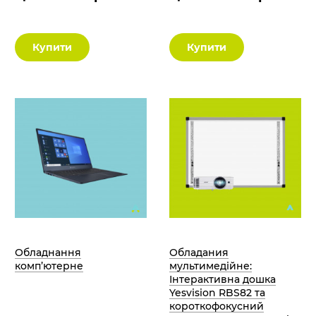
Купити
Купити
Обладнання
Обладания
комп’ютерне
мультимедійне:
Інтерактивна дошка
Yesvision RBS82 та
короткофокусний