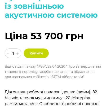
із зовнішньою
акустичною системою
Ціна 53 700 грн
Купити
Відповідає наказу №574/29.04.2020 "Про затвердження
типового переліку засобів навчання та обладнання
для навчальних кабінетів і STEM-лібораторій"
Діагонгаль робочої поверхні дошки (дюйм)- 82.
Кількість точок мультидотику - 20. Матеріал
рамки: металева. Особливості робочої поверхні