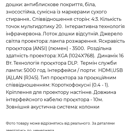
дошки: антиблискове покриття, біла,
зносостійка, сумісна із маркерами сухого
стирання.. Співвідношення сторін: 4:3. Кількість
точок мультидотику 20. Інтерактивна технологія
інфрачервона. Лоток дошки відсутній. Джерело
світла проектора: лампа розжарення. Яскравість
проєктора (ANSI) (люмен) - 3500. Роздільна
здатність проектора: XGA (1024X768). Динамік 16
Вт. Технологія проєктора DLP. Термін служби
лампи: 5000 год. Інтерфейси / порти: HDMI,USB
(A),LAN (RJ45). Тип проєктора за проєкційним
співвідношенням: Короткофокусні (0.4 - 1).
Кріплення для проектору настінне. Довжина
інтерфейсного кабелю проєктора - 10м.
Зовнішня акустична система: колонки
Фото товару може відрізнятись від реального. За деталями
звертатись до менеджера.