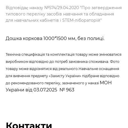
Відповідає наказу №574/29.04.2020 "Про затвердження
типового переліку засобів навчання та обладнання
для навчальних кабінетів і STEM-лібораторій"
Дошка коркова 1000*1500 мм, без полиці.
Технічна специфікація та комплектація товару може змінюватися
виробником відповідно до потреб замовника споживача. Фото
товару може відрізнятися від реального.
Навчальне оснащення
для вивчення предмету «Захисту України» підібране відповідно
МОН
до рекомендованого переліку, зазначеного у наказі
України від 03.07.2025 № 963
Контакти