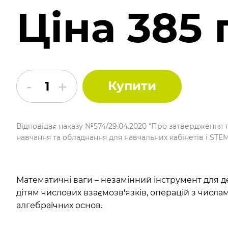
Ціна 385 
Купити
Відповідає наказу №574/29.04.2020 "Про затвердження 
навчання та обладнання для навчальних кабінетів і STE
Математичні ваги – незамінний інструмент для д
дітям числових взаємозв'язків, операцій з числа
алгебраїчних основ.