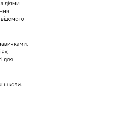
з діями
єння
евідомого
навичками,
іях;
і для
ої школи.