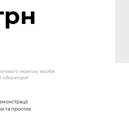
грн
типового переліку засобів
M-лібораторій"
емонстрації
ми та простих