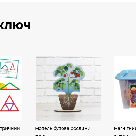
 ключ
етричний
Модель будова рослини
Магнітни