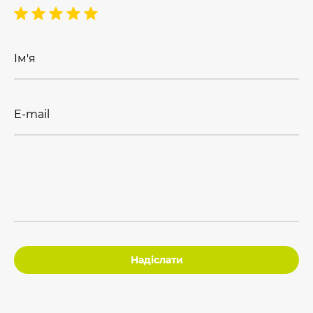
Ім'я
E-mail
Надіслати