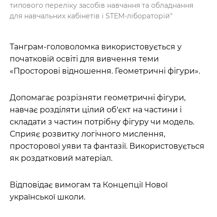
типового переліку засобів навчання та обладнання
для навчальних кабінетів і STEM-лібораторій"
Танграм-головоломка використовується у
початковій освіті для вивчення теми
«Просторові відношення. Геометричні фігури».
Допомагає розрізняти геометричні фігури,
навчає розділяти цілий об'єкт на частини і
складати з частин потрібну фігуру чи модель.
Сприяє розвитку логічного мислення,
просторової уяви та фантазії. Використовується
як роздатковий матеріал.
Відповідає вимогам та Концепції Нової
української школи.