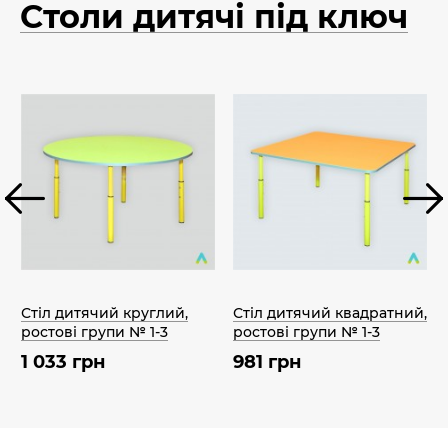
Столи дитячі під ключ
з
Стіл дитячий круглий,
Стіл дитячий квадратний,
ростові групи № 1-3
ростові групи № 1-3
1 033 грн
981 грн