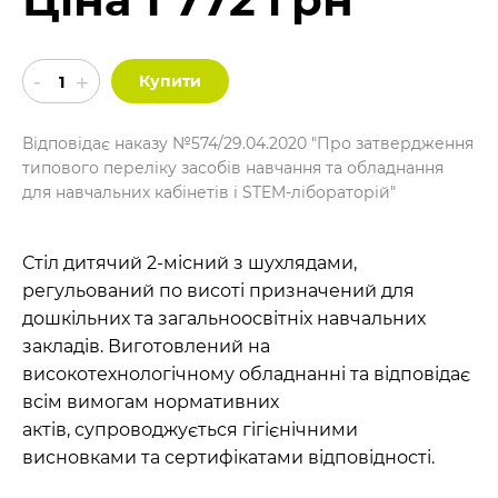
Купити
Відповідає наказу №574/29.04.2020 "Про затвердження
типового переліку засобів навчання та обладнання
для навчальних кабінетів і STEM-лібораторій"
Стіл дитячий 2-місний з шухлядами,
регульований по висоті призначений для
дошкільних та загальноосвітніх навчальних
закладів. Виготовлений на
високотехнологічному обладнанні та відповідає
всім вимогам нормативних
актів, супроводжується гігієнічними
висновками та сертифікатами відповідності.