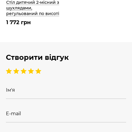
Стіл дитячий 2-місний з
шухлядами,
регульований по висоті
1 772 грн
Створити відгук
Ім'я
E-mail