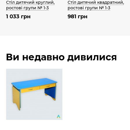
з
Стіл дитячий круглий,
Стіл дитячий квадратний,
ростові групи № 1-3
ростові групи № 1-3
1 033 грн
981 грн
Ви недавно дивилися