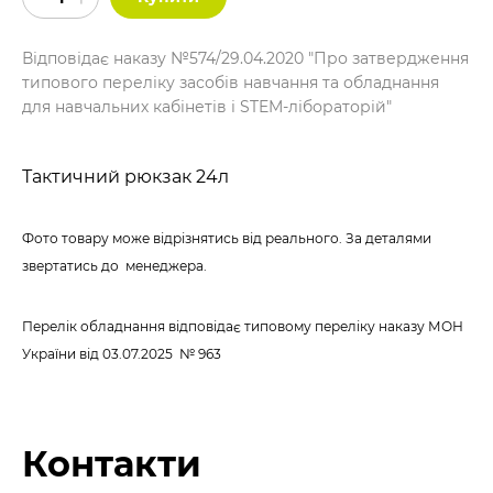
Відповідає наказу №574/29.04.2020 "Про затвердження
типового переліку засобів навчання та обладнання
для навчальних кабінетів і STEM-лібораторій"
Тактичний рюкзак 24л
Фото товару може відрізнятись від реального. За деталями
звертатись до менеджера.
Перелік обладнання відповідає типовому переліку наказу МОН
України
від 03.07.2025 № 963
Контакти