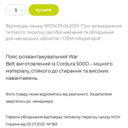
Купити
Відповідає наказу №574/29.04.2020 "Про затвердження
типового переліку засобів навчання та обладнання
для навчальних кабінетів і STEM-лібораторій"
Пояс розвантажувальний War
Belt виготовлений із Cordura 500D – міцного
матеріалу, стійкого до стирання та високих
навантажень.
Фото товару може відрізнятись від реального. За деталями
звертатись до менеджера.
Перелік обладнання відповідає типовому переліку наказу МОН
України
від 03.07.2025 № 963