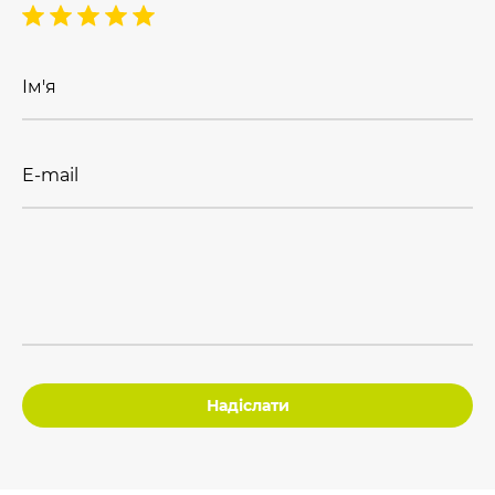
Ім'я
E-mail
Надіслати