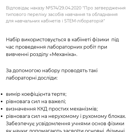
Відповідає наказу №574/29.04.2020 "Про затвердження
типового переліку засобів навчання та обладнання
для навчальних кабінетів і STEM-лібораторій"
Набір використовується в кабінеті фізики під
час проведення лабораторних робіт при
вивченні розділу «Механіка».
За допомогою набору проводять такі
лабораторні досліди:
вимір коефіцієнта тертя;
рівновага сил на важелі;
визначення ККД простих механізмів;
рівновага сил на нерухомому і рухомому блоках.
Забезпечує усвідомлення учнями основ фізики
як науки; допомагають засвоїти основні фізичні