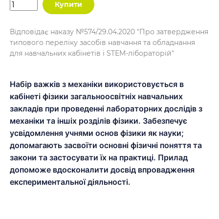
Купити
Відповідає наказу №574/29.04.2020 "Про затвердження
типового переліку засобів навчання та обладнання
для навчальних кабінетів і STEM-лібораторій"
Набір важків з механіки використовується в
кабінеті фізики загальноосвітніх навчальних
закладів при проведенні лабораторних дослідів з
механіки та іншіх розділів фізики. Забезпечує
усвідомлення учнями основ фізики як науки;
допомагають засвоїти основні фізичні поняття та
закони та застосувати їх на практиці. Прилад
допоможе вдосконалити досвід впровадження
експериментальної діяльності.