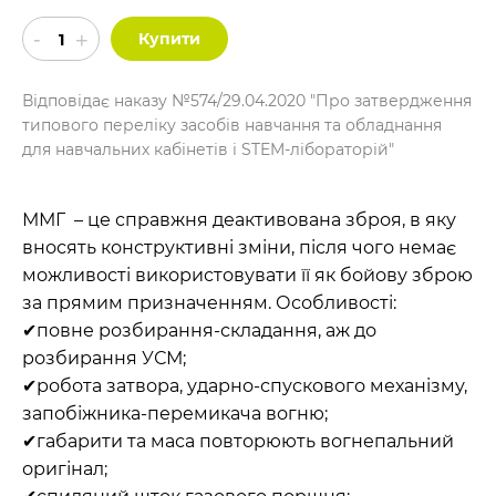
Купити
Відповідає наказу №574/29.04.2020 "Про затвердження
типового переліку засобів навчання та обладнання
для навчальних кабінетів і STEM-лібораторій"
ММГ – це справжня деактивована зброя, в яку
вносять конструктивні зміни, після чого немає
можливості використовувати її як бойову зброю
за прямим призначенням. Особливості:
✔повне розбирання-складання, аж до
розбирання УСМ;
✔робота затвора, ударно-спускового механізму,
запобіжника-перемикача вогню;
✔габарити та маса повторюють вогнепальний
оригінал;