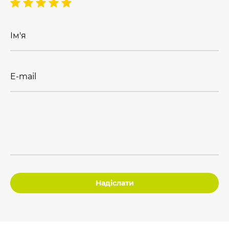
Ім'я
E-mail
Надіслати