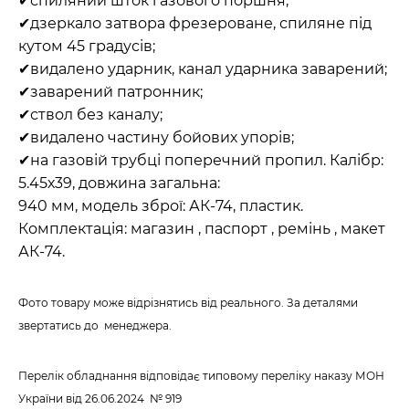
✔спиляний шток газового поршня;
✔дзеркало затвора фрезероване, спиляне під
кутом 45 градусів;
✔видалено ударник, канал ударника заварений;
✔заварений патронник;
✔ствол без каналу;
✔видалено частину бойових упорів;
✔на газовій трубці поперечний пропил. Калібр:
5.45х39, довжина загальна:
940 мм, модель зброї: АК-74, пластик.
Комплектація: магазин , паспорт , ремінь , макет
АК-74.
Фото товару може відрізнятись від реального. За деталями
звертатись до менеджера.
Перелік обладнання відповідає типовому переліку наказу МОН
України від 26.06.2024 № 919