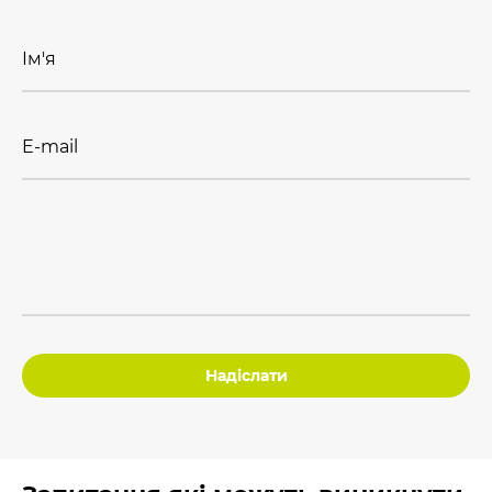
Ім'я
E-mail
Надіслати