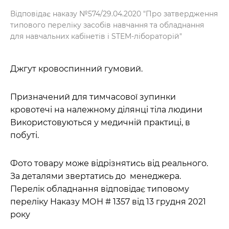
Відповідає наказу №574/29.04.2020 "Про затвердження
типового переліку засобів навчання та обладнання
для навчальних кабінетів і STEM-лібораторій"
Джгут кровоспинний гумовий.
Призначений для тимчасової зупинки
кровотечі на належному ділянці тіла людини
Використовуються у медичній практиці, в
побуті.
Фото товару може відрізнятись від реального.
За деталями звертатись до менеджера.
Перелік обладнання відповідає типовому
переліку Наказу МОН # 1357 від 13 грудня 2021
року