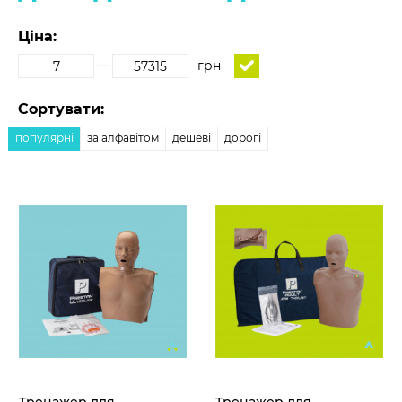
Ціна:
грн
Сортувати:
популярні
за алфавітом
дешеві
дорогі
Тренажер для
Тренажер для