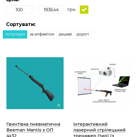
грн
Сортувати:
популярні
за алфавітом
дешеві
дорогі
Гвинтівка пневматична
Інтерактивний
Beeman Mantis з ОП
лазерний стрілецький
4х32
тренажер (тир) (з