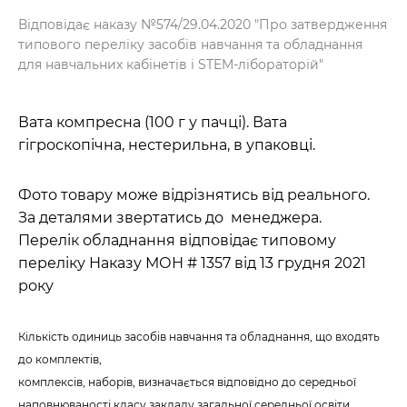
Відповідає наказу №574/29.04.2020 "Про затвердження
типового переліку засобів навчання та обладнання
для навчальних кабінетів і STEM-лібораторій"
Вата компресна (100 г у пачці). Вата
гігроскопічна, нестерильна, в упаковці.
Фото товару може відрізнятись від реального.
За деталями звертатись до менеджера.
Перелік обладнання відповідає типовому
переліку Наказу МОН # 1357 від 13 грудня 2021
року
Кількість одиниць засобів навчання та обладнання, що входять
до комплектів,
комплексів, наборів, визначається відповідно до середньої
наповнюваності класу закладу загальної середньої освіти.