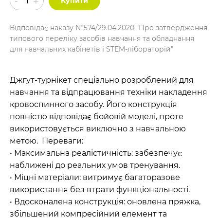
Купити
Відповідає наказу №574/29.04.2020 "Про затвердження
типового переліку засобів навчання та обладнання
для навчальних кабінетів і STEM-лібораторій"
Джгут-турнікет спеціально розроблений для
навчання та відпрацювання техніки накладення
кровоспинного засобу. Його конструкція
повністю відповідає бойовій моделі, проте
використовується виключно з навчальною
метою. Переваги:
• Максимальна реалістичність: забезпечує
наближені до реальних умов тренування.
• Міцні матеріали: витримує багаторазове
використання без втрати функціональності.
• Вдосконалена конструкція: оновлена пряжка,
збільшений компресійний елемент та