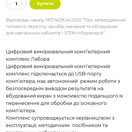
Купити
Відповідає наказу №574/29.04.2020 "Про затвердження
типового переліку засобів навчання та обладнання
для навчальних кабінетів і STEM-лібораторій"
Цифровий вимірювальний комп’ютерний
комплекс Лабора
Цифровий вимірювальний комп’ютерний
комплекс підключається до USB-порту
комп’ютера, має автономний режим роботи з
безпосереднім виводом результатів на
вбудований екран з можливістю подальшого їх
перенесення для обробки до основного
комп’ютера.
Комплекс супроводжується керівництвом з
експлуатації, методичним посібником та