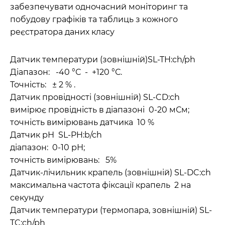
забезпечувати одночасний моніторинг та
побудову графіків та таблиць з кожного
реєстратора даних класу
Датчик температури (зовнішній)SL-TH:ch/ph
Діапазон: -40 °С - +120 °С.
Точність: ± 2 % .
Датчик провідності (зовнішній) SL-CD:ch
вимірює провідність в діапазоні 0-20 мСм;
точність вимірювань датчика 10 %
Датчик рН SL-PH:b/ch
діапазон: 0-10 рН;
точність вимірювань: 5%
Датчик-лічильник крапель (зовнішній) SL-DC:ch
максимальна частота фіксації крапель 2 на
секунду
Датчик температури (термопара, зовнішній) SL-
TC:ch/ph