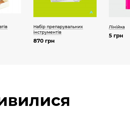
атів
Набір препарувальних
Лінійка
інструментів
5 грн
870 грн
дивилися