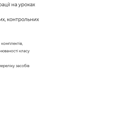
ції на уроках
х, контрольних
 комплектів,
внюваності класу
ереліку засобів
.