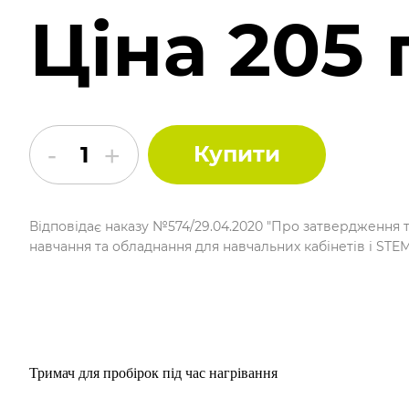
Ціна 205 
Купити
Відповідає наказу №574/29.04.2020 "Про затвердження 
навчання та обладнання для навчальних кабінетів і STE
Тримач для пробірок під час нагрівання