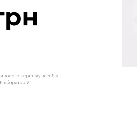
грн
типового переліку засобів
M-лібораторій"