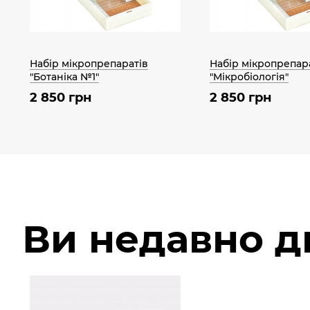
Набір мікропрепаратів
Набір мікропрепар
"Ботаніка №1"
"Мікробіологія"
2 850 грн
2 850 грн
Ви недавно 