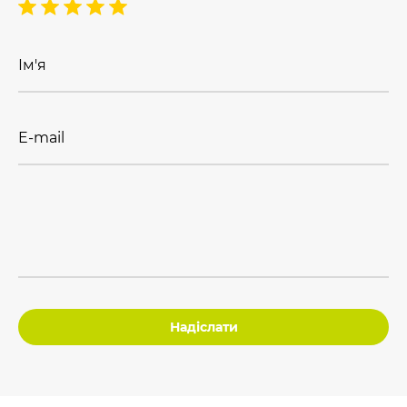
Ім'я
E-mail
Надіслати