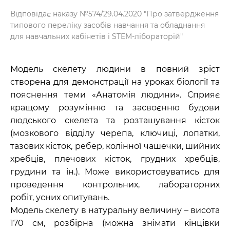
Відповідає наказу №574/29.04.2020 "Про затвердження
типового переліку засобів навчання та обладнання
для навчальних кабінетів і STEM-лібораторій"
Модель скелету людини в повний зріст
створена для демонстрації на уроках біології та
пояснення теми «Анатомія людини». Сприяє
кращому розумінню та засвоєнню будови
людського скелета та розташування кісток
(мозкового відділу черепа, ключиці, лопатки,
тазових кісток, ребер, колінної чашечки, шийних
хребців, плечових кісток, грудних хребців,
грудини та ін.). Може використовуватись для
проведення контрольних, лабораторних
робіт, усних опитувань.
Модель скелету в натуральну величину – висота
170 см, розбірна (можна знімати кінцівки