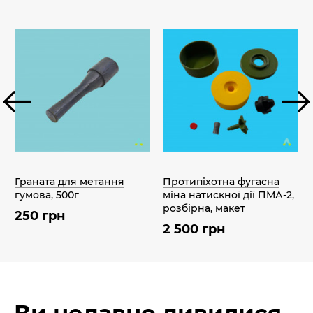
Граната для метання
Протипіхотна фугасна
гумова, 500г
міна натискної дії ПМА-2,
розбірна, макет
250 грн
2 500 грн