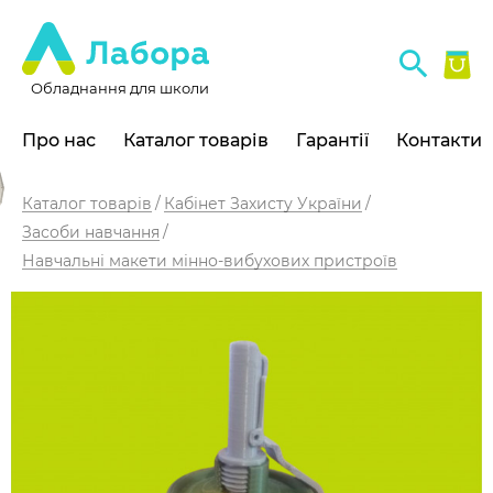
Обладнання для школи
Про нас
Каталог товарів
Гарантії
Контакти
Каталог товарів
Кабінет Захисту України
Засоби навчання
Навчальні макети мінно-вибухових пристроїв