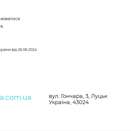
інюватися
а.
аїни від 26.06.2024
ra.com.ua
вул. Гончара, 3, Луцьк
Україна, 43024