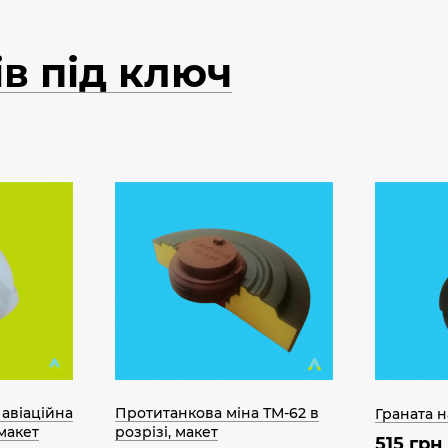
в під ключ
 авіаційна
Протитанкова міна ТМ-62 в
Граната 
макет
розрізі, макет
515 грн