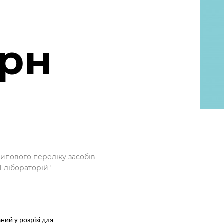
грн
типового переліку засобів
M-лібораторій"
ий у розрізі для