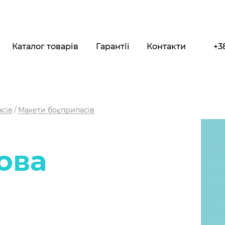
Каталог товарів
Гарантії
Контакти
+3
сів
Макети боєприпасів
ова