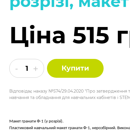
розрізі, макет
Ціна 515 
Купити
Відповідає наказу №574/29.04.2020 "Про затвердження 
навчання та обладнання для навчальних кабінетів і STE
Макет гранати Ф-1 (у розрізі).
Пластиковий навчальний макет гранати Ф-1, нерозбірний. Виконан