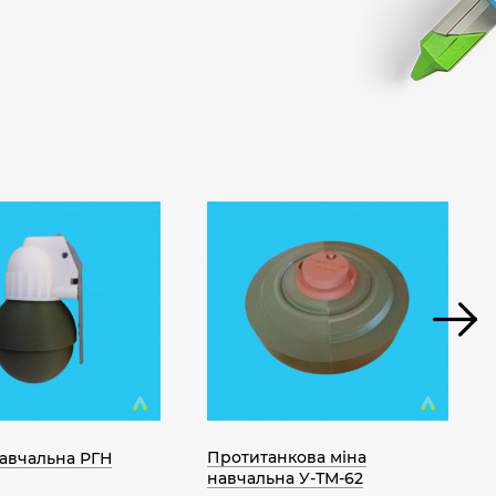
Протитанкова міна
навчальна РГН
навчальна У-ТМ-62