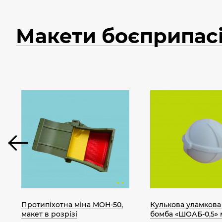
Макети боєприпасі
Протипіхотна міна МОН-50,
Кулькова уламкова
макет в розрізі
бомба «ШОАБ-0,5» 