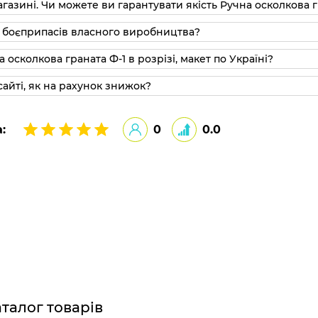
азині. Чи можете ви гарантувати якість Ручна осколкова гр
🔬 Макети боєприпасів в Власне виробництво макети боєприпасів власного виробництва?
 осколкова граната Ф-1 в розрізі, макет по Україні?
айті, як на рахунок знижок?
:
0
0.0
талог товарів