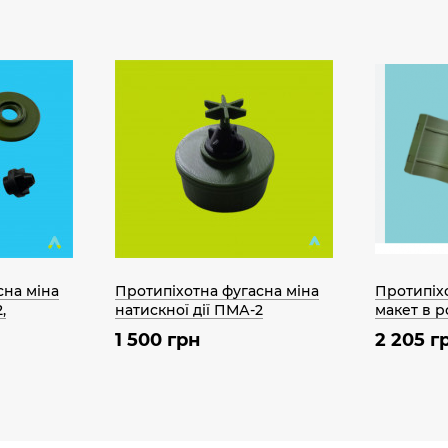
сна міна
Протипіхотна фугасна міна
Протипіх
,
натискної дії ПМА-2
макет в р
1 500 грн
2 205 г