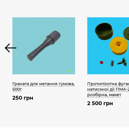
Граната для метання гумова,
Протипіхотна фуга
500г
натискної дії ПМА-2
розбірна, макет
250 грн
2 500 грн