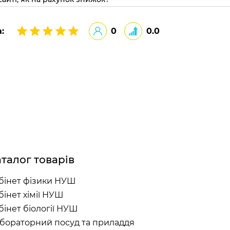
:
0
0.0
талог товарів
бінет фізики НУШ
бінет хімії НУШ
бінет біології НУШ
бораторний посуд та приладдя