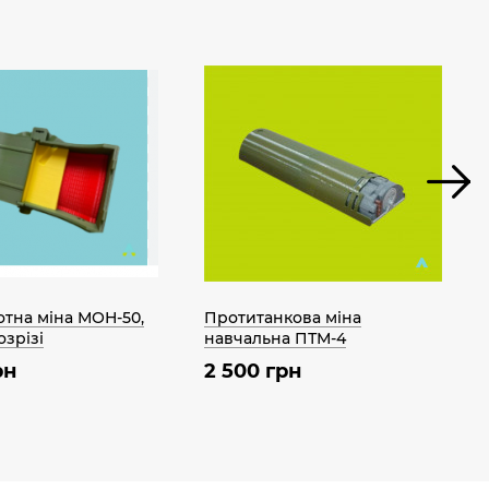
отна міна МОН-50,
Протитанкова міна
озрізі
навчальна ПТМ-4
рн
2 500 грн