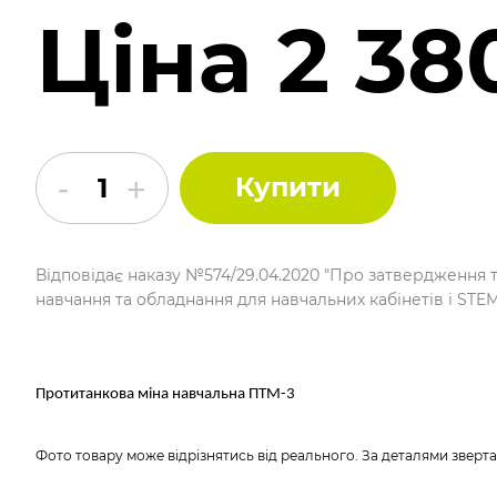
Ціна 2 38
Купити
Відповідає наказу №574/29.04.2020 "Про затвердження 
навчання та обладнання для навчальних кабінетів і STE
Протитанкова міна навчальна ПТМ-3
Фото товару може відрізнятись від реального. За деталями зверт