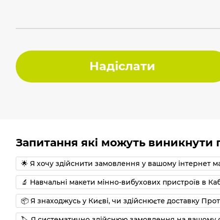
Надіслати
Запитання які можуть виникнути п
🌟 Я хочу здійснити замовлення у вашому інтернет м
🔬 Навчальні макети мінно-вибухових пристроїв в Ка
📦 Я знаходжусь у Києві, чи здійснюєте доставку Про
🏷 Я систематично здійснюю замовлення на вашому с