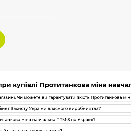
ри купівлі Протитанкова міна навча
агазині. Чи можете ви гарантувати якість Протитанкова мі
бінет Захисту України власного виробництва?
титанкова міна навчальна ПТМ-3 по Україні?
айті, як на рахунок знижок?