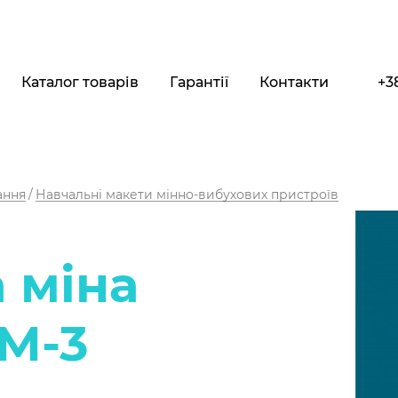
Каталог товарів
Гарантії
Контакти
+3
ання
Навчальні макети мінно-вибухових пристроїв
 міна
М-3