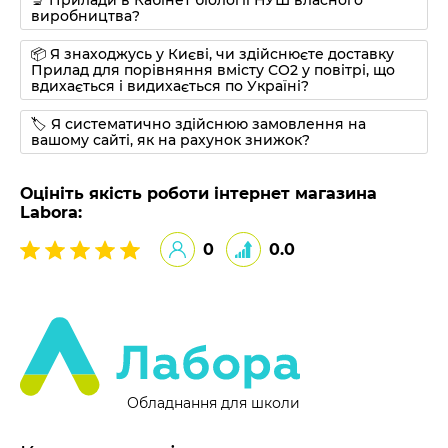
🔬 Прилади в Кабінет біології НУШ власного
виробництва?
📦 Я знаходжусь у Києві, чи здійснюєте доставку
Прилад для порівняння вмісту СО2 у повітрі, що
вдихається і видихається по Україні?
🏷 Я систематично здійснюю замовлення на
вашому сайті, як на рахунок знижок?
Оцініть якість роботи інтернет магазина
Labora:
0
0.0
Обладнання для школи