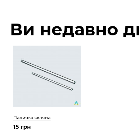
Ви недавно 
Паличка скляна
15 грн