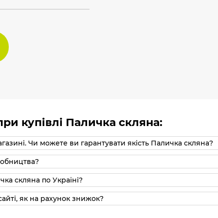
ри купівлі Паличка скляна:
агазині. Чи можете ви гарантувати якість Паличка скляна?
иробництва?
чка скляна по Україні?
айті, як на рахунок знижок?