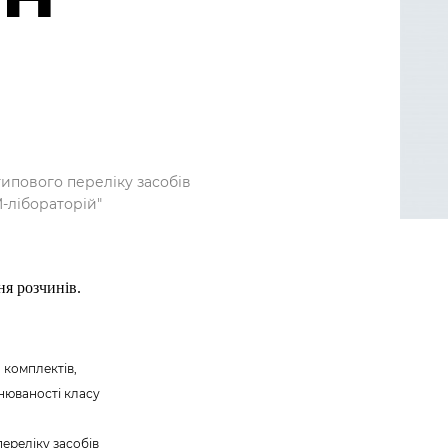
типового переліку засобів
M-лібораторій"
ня розчинів.
 комплектів,
внюваності класу
ереліку засобів