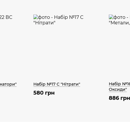
Набір №16
икатори"
Набір №17 С "Нітрати"
Оксиди"
580 грн
886 грн