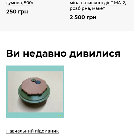
гумова, 500г
міна натискної дії ПМА-2,
розбірна, макет
250 грн
2 500 грн
Ви недавно дивилися
Навчальний підривник