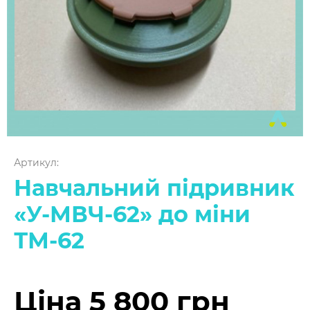
Артикул:
Навчальний підривник
«У-МВЧ-62» до міни
ТМ-62
Ціна 5 800 грн