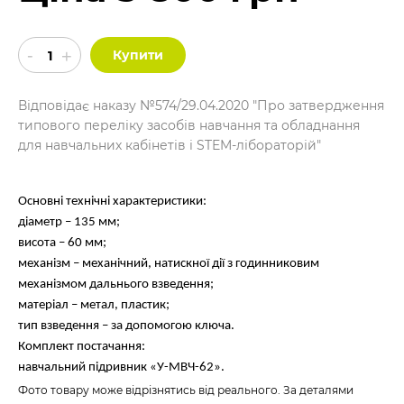
Купити
Відповідає наказу №574/29.04.2020 "Про затвердження
типового переліку засобів навчання та обладнання
для навчальних кабінетів і STEM-лібораторій"
Основні технічні характеристики:
діаметр – 135 мм;
висота – 60 мм;
механізм – механічний, натискної дії з годинниковим
механізмом дальнього взведення;
матеріал – метал, пластик;
тип взведення – за допомогою ключа.
Комплект постачання:
навчальний підривник «У-МВЧ-62».
Фото товару може відрізнятись від реального. За деталями