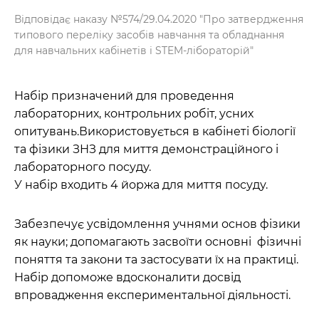
Відповідає наказу №574/29.04.2020 "Про затвердження
типового переліку засобів навчання та обладнання
для навчальних кабінетів і STEM-лібораторій"
Набір призначений для проведення
лабораторних, контрольних робіт, усних
опитувань.Використовується в кабінеті біології
та фізики ЗНЗ для миття демонстраційного і
лабораторного посуду.
У набір входить 4 йоржа для миття посуду.
Забезпечує усвідомлення учнями основ фізики
як науки; допомагають засвоїти основні фізичні
поняття та закони та застосувати їх на практиці.
Набір допоможе вдосконалити досвід
впровадження експериментальної діяльності.