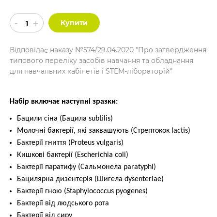
Купити
Відповідає наказу №574/29.04.2020 "Про затвердження
типового переліку засобів навчання та обладнання
для навчальних кабінетів і STEM-лібораторій"
Набір включає наступні зразки:
Бацили сіна (Бацила subtilis)
Молочні бактерії, які заквашують (Стрептокок lactis)
Бактерії гниття (Proteus vulgaris)
Кишкові бактерії (Escherichia coli)
Бактерії паратифу (Сальмонела paratyphi)
Бацилярна дизентерія (Шигела dysenteriae)
Бактерії гною (Staphylococcus pyogenes)
Бактерії від людського рота
Бактерії від сиру