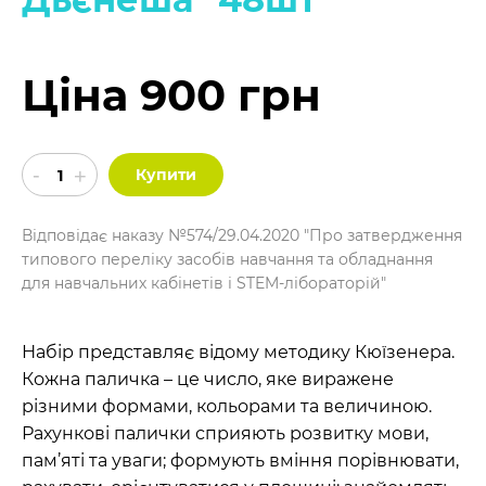
Ціна 900 грн
Купити
Відповідає наказу №574/29.04.2020 "Про затвердження
типового переліку засобів навчання та обладнання
для навчальних кабінетів і STEM-лібораторій"
Набір представляє відому методику Кюїзенера.
Кожна паличка – це число, яке виражене
різними формами, кольорами та величиною.
Рахункові палички сприяють розвитку мови,
пам’яті та уваги; формують вміння порівнювати,