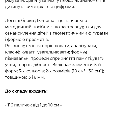
рахувати, орієнтуватися у площині; знайомлять
дитину із симетрією та цифрами.
Логічні блоки Дьєнеша – це навчально-
методичний посібник, що застосовується для
ознайомлення дітей з геометричними фігурами
і формою предметів.
Розвиває вміння порівнювати, аналізувати,
класифікувати, узагальнювати; формує
пізнавальні процеси сприйняття пам'яті, уваги,
уяви; творчі здібності. Включає елементи: 5-й
форм; 3-х кольорів; 2-х розмірів (10 см² і 30 см²);
товщиною 3 і 6 мм.
До складу входить:
- 116 паличок від 1 до 10 см –