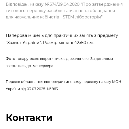
Відповідає наказу №574/29.04.2020 "Про затвердження
типового переліку засобів навчання та обладнання
для навчальних кабінетів і STEM-лібораторій"
Паперова мішень для практичних занять з предмету
“Захист України”. Розмір мішені 42х50 см.
Фото товару може відрізнятись від реального. За деталями
звертатись до менеджера.
Перелік обладнання відповідає типовому переліку наказу МОН
України
від 03.07.2025 № 963
Контакти