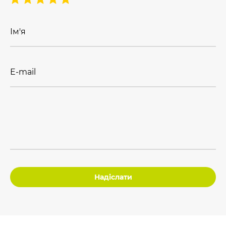
Ім'я
E-mail
Надіслати