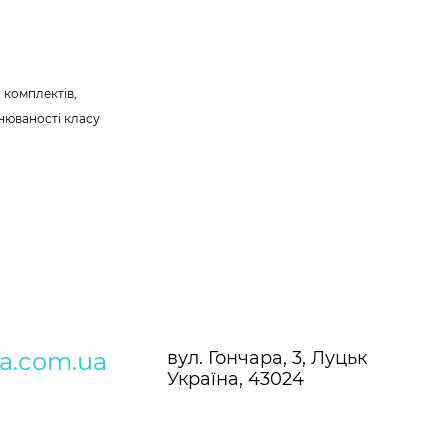
 комплектів,
внюваності класу
.
ra.com.ua
вул. Гончара, 3, Луцьк
Україна, 43024