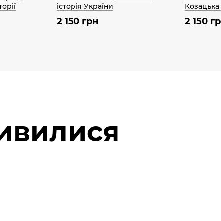
торії
історія України
Козацька
2 150 грн
2 150 г
дивилися