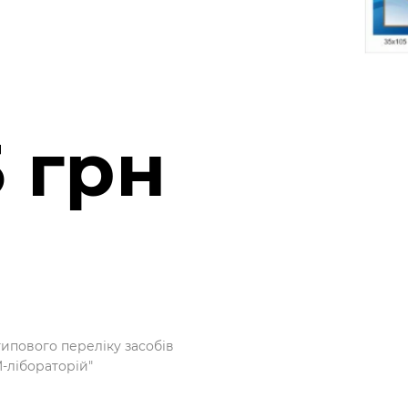
5 грн
типового переліку засобів
M-лібораторій"