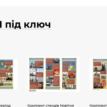
Ш під ключ
Період
Комплект стендів Новітня
Комплект 