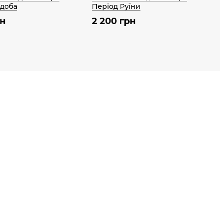
 доба
Період Руїни
рн
2 200 грн