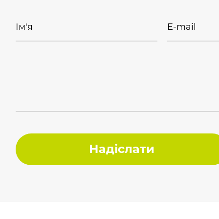
Ім'я
E-mail
Надіслати