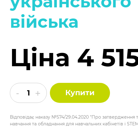
українського
війська
Ціна 4 51
Купити
Відповідає наказу №574/29.04.2020 "Про затвердження 
навчання та обладнання для навчальних кабінетів і STE