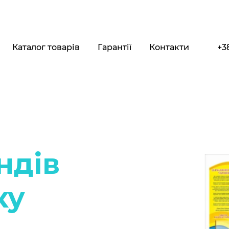
Каталог товарів
Гарантії
Контакти
+3
ндів
ку