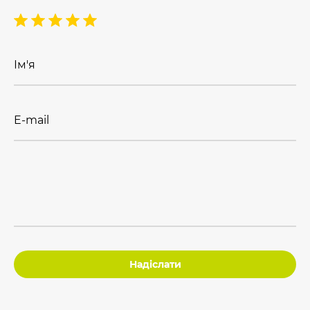
Ім'я
E-mail
Надіслати