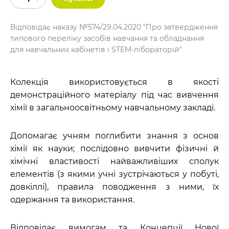
Відповідає наказу №574/29.04.2020 "Про затвердження
типового переліку засобів навчання та обладнання
для навчальних кабінетів і STEM-лібораторій"
Колекція використовується в якості
демонстраційного матеріалу під час вивчення
хімії в загальноосвітньому навчальному закладі.
Допомагає учням поглибити знання з основ
хімії як науки; послідовно вивчити фізичні й
хімічні властивості найважливіших сполук
елементів (з якими учні зустрічаються у побуті,
довкіллі), правила поводження з ними, їх
одержання та використання.
Відповідає вимогам та Концепції Нової