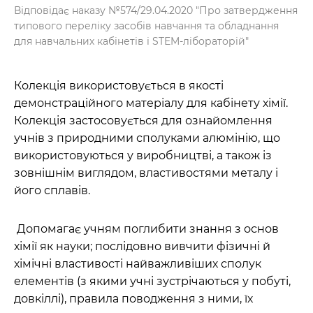
Відповідає наказу №574/29.04.2020 "Про затвердження
типового переліку засобів навчання та обладнання
для навчальних кабінетів і STEM-лібораторій"
Колекція використовується в якості
демонстраційного матеріалу для кабінету хімії.
Колекція застосовується для ознайомлення
учнів з природними сполуками алюмінію, що
використовуються у виробництві, а також із
зовнішнім виглядом, властивостями металу і
його сплавів.
Допомагає учням поглибити знання з основ
хімії як науки; послідовно вивчити фізичні й
хімічні властивості найважливіших сполук
елементів (з якими учні зустрічаються у побуті,
довкіллі), правила поводження з ними, їх