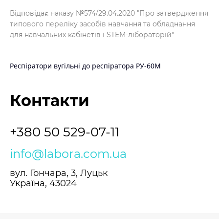
Відповідає наказу №574/29.04.2020 "Про затвердження
типового переліку засобів навчання та обладнання
для навчальних кабінетів і STEM-лібораторій"
Респіратори вугільні до респіратора РУ-60М
Контакти
+380 50 529-07-11
info@labora.com.ua
вул. Гончара, 3, Луцьк
Україна, 43024