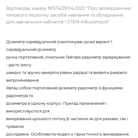
Відповідає наказу №574/29.04.2020 "Про затвердження
типового переліку засобів навчання та обладнання
для навчальних кабінетів і STEM-лібораторій"
Дозиметр індивідуальний (накопичувач дози) варіант 1.
Індивідуальний дозиметр
ручка портативний, лічильник Гейгера радіометр заряджуваний
- дасть змогу
швидко та зручно виміряти рівень радіації та виявити джерело
випромінювання.
Являє собою портативний дозиметр радіометр із функціями
радіометра та
дозиметра в одному корпусі. Прилад призначений і
використовується для
вимірювання щільності потоку β, частинок як для разових, так і
тривалих
досліджень. Особливістю моделі є гарна точність вимірювання,