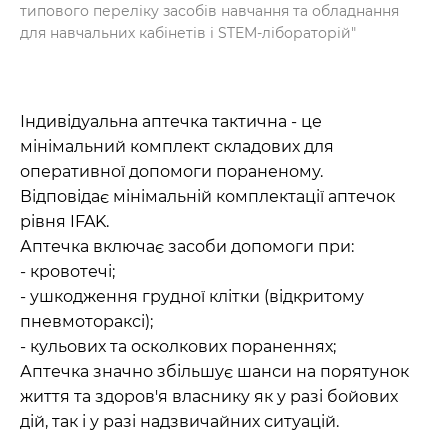
типового переліку засобів навчання та обладнання
для навчальних кабінетів і STEM-лібораторій"
Індивідуальна аптечка тактична - це
мінімальний комплект складових для
оперативної допомоги пораненому.
Відповідає мінімальній комплектації аптечок
рівня IFAK.
Аптечка включає засоби допомоги при:
- кровотечі;
- ушкодження грудної клітки (відкритому
пневмотораксі);
- кульових та осколкових пораненнях;
Аптечка значно збільшує шанси на порятунок
життя та здоров'я власнику як у разі бойових
дій, так і у разі надзвичайних ситуацій.