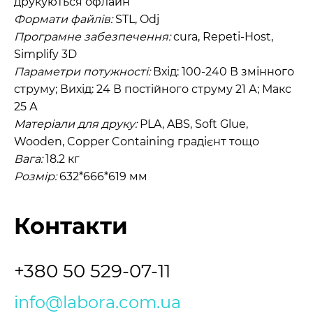
друкуються офлайн
Формати файлів:
STL, Odj
Програмне забезпечення:
cura, Repeti-Host,
Simplify 3D
Параметри потужності:
Вхід: 100-240 В змінного
струму; Вихід: 24 В постійного струму 21 А; Макс
25 А
Матеріали для друку:
PLA, ABS, Soft Glue,
Wooden, Copper Containing градієнт тощо
Вага:
18.2 кг
Розмір:
632*666*619 мм
Контакти
+380 50 529-07-11
info@labora.com.ua