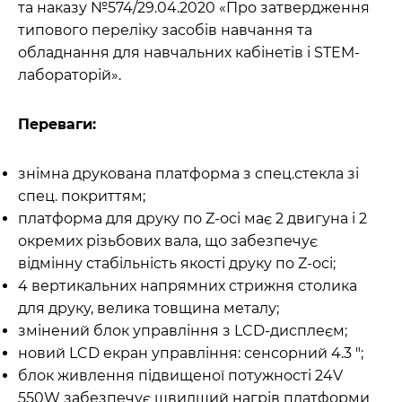
та наказу №574/29.04.2020 «Про затвердження
типового переліку засобів навчання та
обладнання для навчальних кабінетів і STEM-
лабораторій».
Переваги:
знімна друкована платформа з спец.стекла зі
спец. покриттям;
платформа для друку по Z-осі має 2 двигуна і 2
окремих різьбових вала, що забезпечує
відмінну стабільність якості друку по Z-осі;
4 вертикальних напрямних стрижня столика
для друку, велика товщина металу;
змінений блок управління з LCD-дисплеєм;
новий LCD екран управління: сенсорний 4.3 ";
блок живлення підвищеної потужності 24V
550W забезпечує швидший нагрів платформи