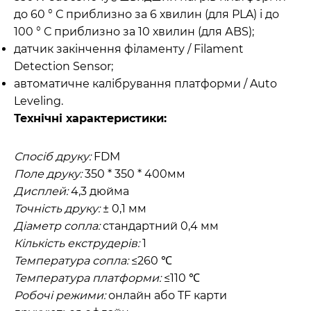
до 60 ° С приблизно за 6 хвилин (для РLA) і до
100 ° С приблизно за 10 хвилин (для АBS);
датчик закінчення філаменту / Filament
Detection Sensor;
автоматичне калібрування платформи / Auto
Leveling.
Технічні характеристики:
Спосіб друку:
FDM
Поле друку:
350 * 350 * 400мм
Дисплей:
4,3 дюйма
Точність друку:
± 0,1 мм
Діаметр сопла:
стандартний 0,4 мм
Кількість екструдерів:
1
Температура сопла:
≤260 ℃
Температура платформи:
≤110 ℃
Робочі режими:
онлайн або TF карти