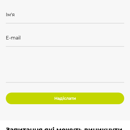
Ім'я
E-mail
Надіслати
Запитання які можуть виникнути