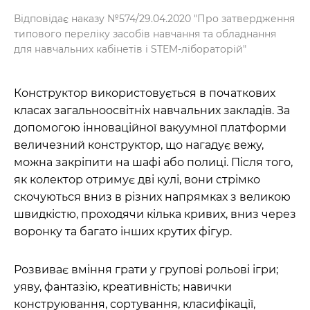
Відповідає наказу №574/29.04.2020 "Про затвердження
типового переліку засобів навчання та обладнання
для навчальних кабінетів і STEM-лібораторій"
Конструктор використовується в початкових
класах загальноосвітніх навчальних закладів. За
допомогою інноваційної вакуумної платформи
величезний конструктор, що нагадує вежу,
можна закріпити на шафі або полиці. Після того,
як колектор отримує дві кулі, вони стрімко
скочуються вниз в різних напрямках з великою
швидкістю, проходячи кілька кривих, вниз через
воронку та багато інших крутих фігур.
Розвиває вміння грати у групові рольові ігри;
уяву, фантазію, креативність; навички
конструювання, сортування, класифікації,