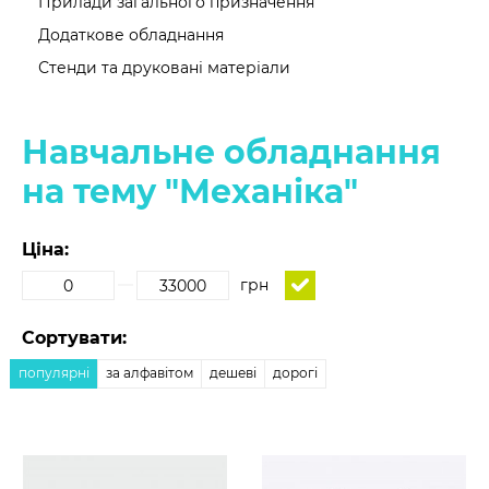
Прилади загального призначення
Додаткове обладнання
Стенди та друковані матеріали
Навчальне обладнання
на тему "Механіка"
Ціна:
грн
Сортувати:
популярні
за алфавітом
дешеві
дорогі