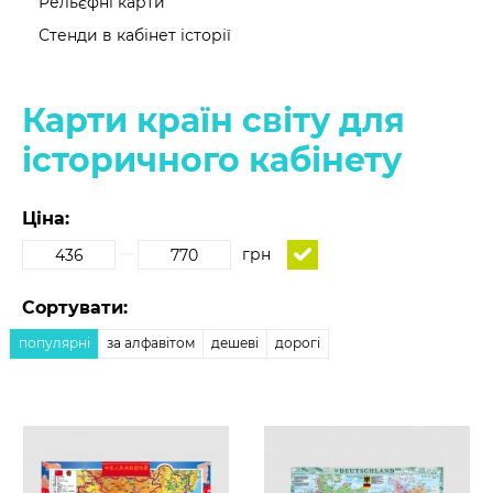
Рельєфні карти
Стенди в кабінет історії
Карти країн світу для
історичного кабінету
Ціна:
грн
Сортувати:
популярні
за алфавітом
дешеві
дорогі