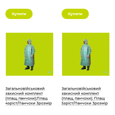
Купити
Купити
Загальновійськовий
Загальновійськовий
захисний комплект
захисний комплект
(плащ, панчохи);Плащ
(плащ, панчохи); Плащ
4зріст/Панчохи 3розмір
5зріст/Панчохи 3розмір