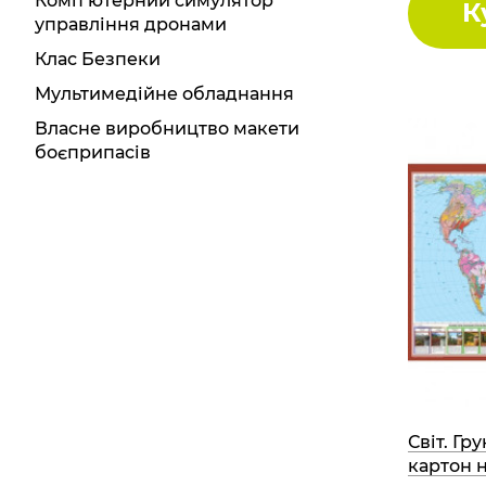
Комп’ютерний симулятор
К
управління дронами
Клас Безпеки
Мультимедійне обладнання
Власне виробництво макети
боєприпасів
Світ. Гр
картон 