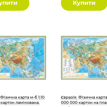
упити
Купити
 Фізична карта м-б 1:10
Євразія. Фізична карта 
 картон ламінована.
000 000 картон на пл