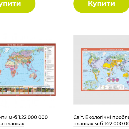
упити
Купити
унти м-б 1:22 000 000
Світ. Екологічні проб
на планках
планках м-б 1:22 000 0