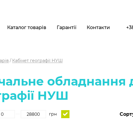
Каталог товарів
Гарантії
Контакти
+3
арів
Кабінет географії НУШ
чальне обладнання д
графії НУШ
Сорт
грн