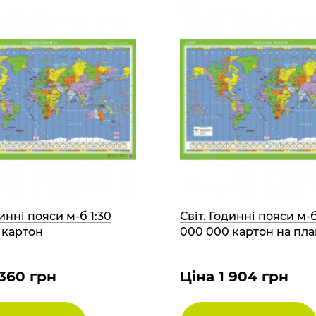
динні пояси м-б 1:30
Світ. Годинні пояси м-б
 картон
000 000 картон на пл
 360 грн
Ціна 1 904 грн