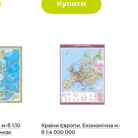
Купити
м-б 1:10
Країни Європи. Економічна м-
анках
б 1:4 000 000