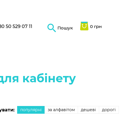
80 50 529 07 11
0 грн
Пошук
ля кабінету
увати:
популярні
за алфавітом
дешеві
дорогі