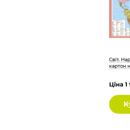
Світ. На
картон 
Ціна 1
К