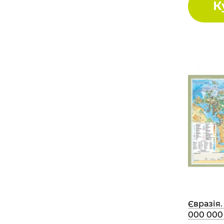
К
Євразія.
000 000