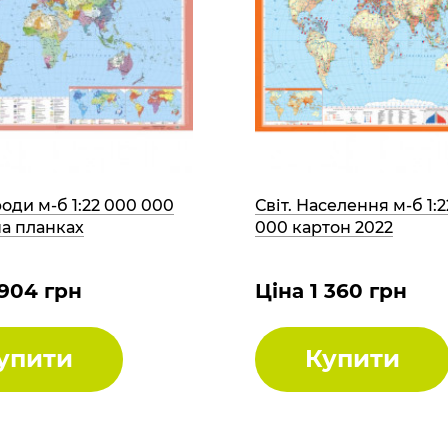
роди м-б 1:22 000 000
Світ. Населення м-б 1:
на планках
000 картон 2022
 904 грн
Ціна 1 360 грн
упити
Купити