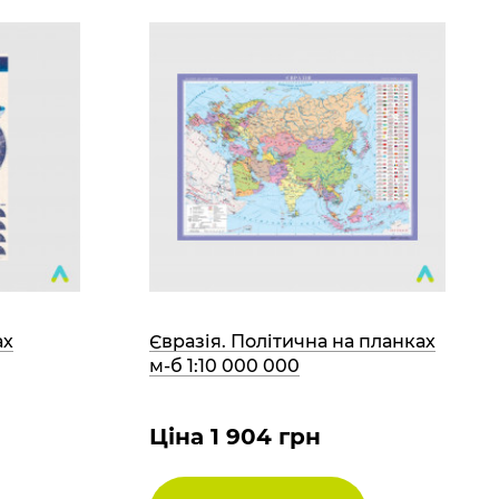
ах
Євразія. Політична на планках
м-б 1:10 000 000
Ціна 1 904 грн