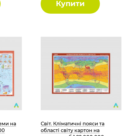
Купити
леми на
Світ. Кліматичні пояси та
00
області світу картон на