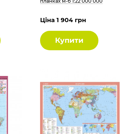
планках м-б 1:22 000 000
Ціна 1 904 грн
Купити