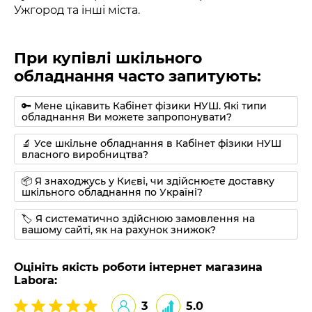
Інтернет-магазин «Лабора» пропонує широкий
Ужгород та інші міста.
асортимент обладнання для кабінету фізики,
необхідного для проведення практичних та
При купівлі шкільного
лабораторних робіт, а також всі необхідні
обладнання часто запитують:
інструменти та прилади для навчальних
експериментів. В наявності є спеціально
🔑 Мене цікавить Кабінет фізики НУШ. Які типи
підібрані по тематичних розділах комплекти. У
обладнання Ви можете запропонувати?
каталозі можна легко визначитися з
🔬 Усе шкільне обладнання в Кабінет фізики НУШ
підрозділом та вибрати необхідний товар
власного виробництва?
завдяки ретельному опису кожної позиції.
📦 Я знаходжусь у Києві, чи здійснюєте доставку
шкільного обладнання по Україні?
Для легкого орієнтування на сайті ми
🏷 Я систематично здійснюю замовлення на
пропонуємо тематичні розділи згідно
вашому сайті, як на рахунок знижок?
календарного планування з фізики:
Оцініть якість роботи інтернет магазина
Labora:
Меблі та стенди.
Електрика та магнетизм.
3
5.0