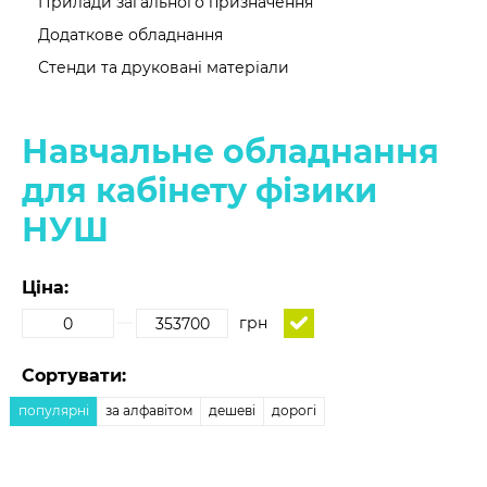
Прилади загального призначення
Додаткове обладнання
Стенди та друковані матеріали
Навчальне обладнання
для кабінету фізики
НУШ
Ціна:
грн
Сортувати:
популярні
за алфавітом
дешеві
дорогі