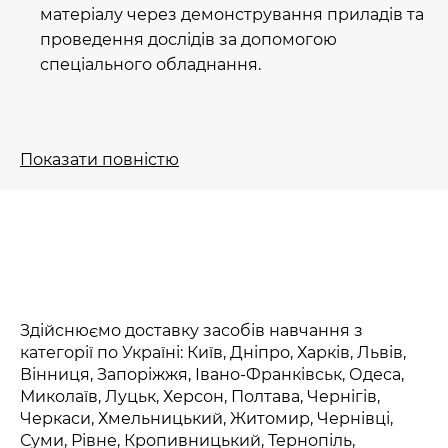
матеріалу через демонстрування приладів та
проведення дослідів за допомогою
спеціального обладнання.
Обладнання для кабінету фізики
Показати повністю
в Лабора
Обираючи методи навчання для викладання
фізики у школі слід, насамперед, опиратися на
визначення фізики як науки. Оскільки це точна
наука, отже, експериментальні та практичні
методи ідеально підійдуть для розуміння суті
Здійснюємо доставку засобів навчання з
фізичних законів, розуміння принципу роботи
категорії по Україні: Київ, Дніпро, Харків, Львів,
Вінниця, Запоріжжя, Івано-Франківськ, Одеса,
демонстраційних моделей вимірювальних
Миколаїв, Луцьк, Херсон, Полтава, Чернігів,
приладів тощо.
Черкаси, Хмельницький, Житомир, Чернівці,
Суми, Рівне, Кропивницький, Тернопіль,