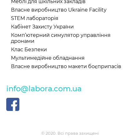
Меблі для шкільних закладів
окремі прилади (амперметри, барометри,
Власне виробництво Ukraine Facility
блоки живлення, гігрометри, звукові
STEM лабораторія
генератори тощо) для практичного
Кабінет Захисту України
використання у навчальному процесі та для
Комп’ютерний симулятор управління
проведення фізичних експериментів.
дронами
Клас Безпеки
Ми зацікавлені у допомозі вчителям покращити
Мультимедійне обладнання
навчальні програми, повністю забезпечивши
Власне виробництво макети боєприпасів
практичну частину роботи сучасним
обладнанням. Тому підготували максимально
info@labora.com.ua
вкомплектований каталог якісних товарів для
застосування на уроках фізики в
загальноосвітніх навчальних закладах.
Чому варто купувати обладнання
© 2020. Всі права захищені
в Лабора