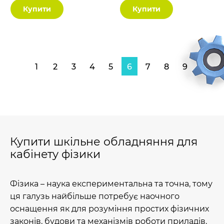
Купити
Купити
1
2
3
4
5
6
7
8
9
Купити шкільне обладняння для
кабінету фізики
Фізика – наука експериментальна та точна, тому
ця галузь найбільше потребує наочного
оснащення як для розуміння простих фізичних
законів, будови та механізмів роботи приладів,