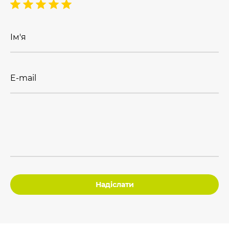
Ім'я
E-mail
Надіслати