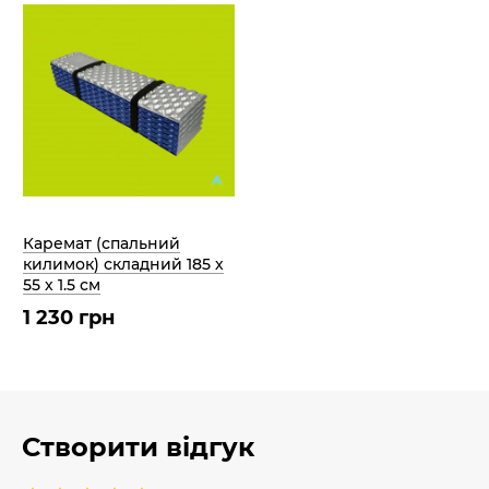
Каремат (спальний
килимок) складний 185 х
55 х 1.5 см
1 230 грн
Створити відгук