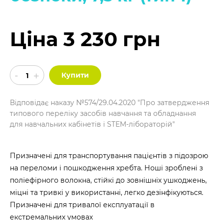
Ціна 3 230 грн
Купити
Відповідає наказу №574/29.04.2020 "Про затвердження
типового переліку засобів навчання та обладнання
для навчальних кабінетів і STEM-лібораторій"
Призначені для транспортування пацієнтів з підозрою
на переломи і пошкодження хребта. Ноші зроблені з
поліефірного волокна, стійкі до зовнішніх ушкоджень,
міцні та тривкі у використанні, легко дезінфікуються.
Призначені для тривалої експлуатації в
екстремальних умовах